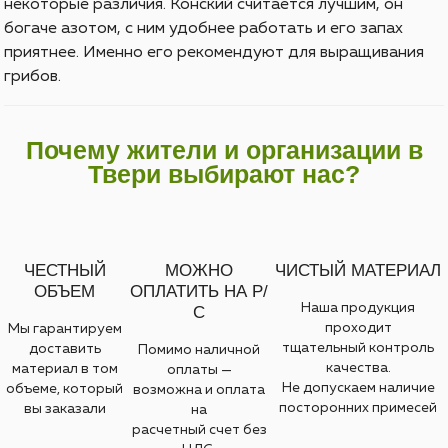
некоторые различия. Конский считается лучшим, он
богаче азотом, с ним удобнее работать и его запах
приятнее. Именно его рекомендуют для выращивания
грибов.
Почему жители и организации в
Твери выбирают нас?
ЧЕСТНЫЙ
МОЖНО
ЧИСТЫЙ МАТЕРИАЛ
ОБЪЕМ
ОПЛАТИТЬ НА Р/
Наша продукция
С
проходит
Мы гарантируем
тщательный контроль
доставить
Помимо наличной
качества.
материал в том
оплаты —
Не допускаем наличие
объеме, который
возможна и оплата
посторонних примесей
вы заказали
на
расчетный счет без