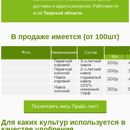
доставки и адреса разгрузки. Работаем по
всей
Тверской области
.
В продаже имеется (от 100шт)
Фото
Наименование
Состав
50л
Перегной
3-х летний
200р.
коровий
навоз
Перегной
2-х летний
200р.
конский
навоз
Навоз
годовалый
200р.
коровий
навоз
100%
Навоз
низинный
250р.
конский
торф
Посмотреть весь Прайс-лист
Для каких культур используется в
качестве удобрения